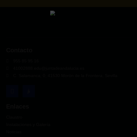
Contacto
955 85 95 16
41002888.edu@juntadeandalucia.es
C. Salamanca, 0, 41530 Morón de la Frontera, Sevilla
Enlaces
Claustro
Instalaciones y Galería
Noticias