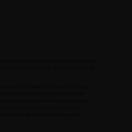
AMPA
Contacto
entación de elementos gráficos en documentos,
ma del contenido antes de que el contenido se
s bonorum et malorum
. Esta obra filosófica,
cemos hoy se deriva de partes del primer
s para convertirlas en un latín sin sentido e
cias a la frase «Lorem Ipsum» se pueden
sta edición del De Finibus en la que H.