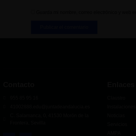
Guarda mi nombre, correo electrónico y web e
Contacto
Enlaces
955 85 95 16
Claustro
41002888.edu@juntadeandalucia.es
Instalaciones
C. Salamanca, 0, 41530 Morón de la
Noticias
Frontera, Sevilla
Servicios
AMPA