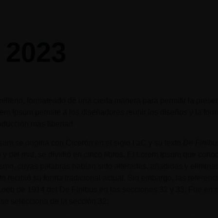
Secretaría
Servicios
Normativa
Escolarización
 2023
elleno, formateado de una cierta manera para permitir la pres
em Ipsum permite a los diseñadores reunir los diseños y la for
oducción más libertad.
um se origina con Cicerón en el siglo I aC y su texto
De Finibu
y del mal, se dividió en cinco libros. El Lorem Ipsum que cono
smo, cuyas palabras habían sido alteradas, añadidas y eliminada
 recibió su forma tradicional actual. Sin embargo, las referen
 Loeb de 1914 del De Finibus en las secciones 32 y 33. Fue en e
 se selecciona de la sección 32: