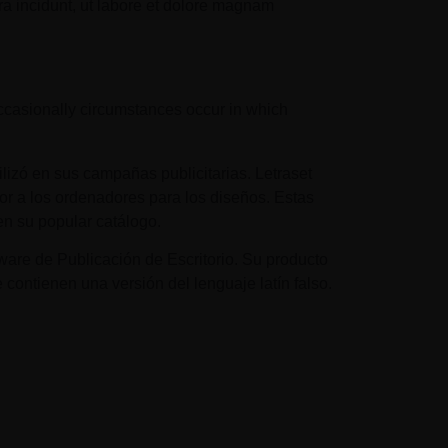
ra incidunt, ut labore et dolore magnam
 occasionally circumstances occur in which
ilizó en sus campañas publicitarias. Letraset
or a los ordenadores para los diseños. Estas
en su popular catálogo.
ware de Publicación de Escritorio. Su producto
ontienen una versión del lenguaje latín falso.