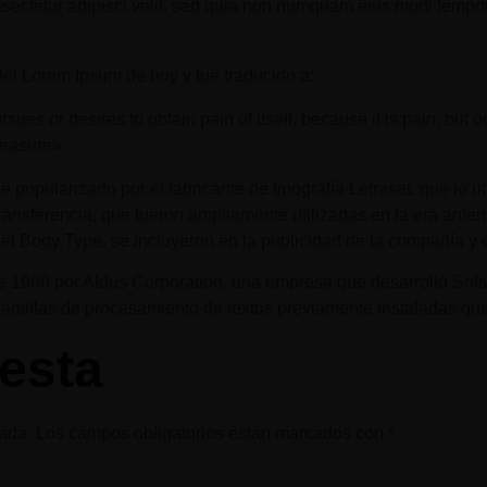
nsectetur adipisci velit, sed quia non numquam eius modi tempo
del Lorem Ipsum de hoy y fue traducido a:
ues or desires to obtain pain of itself, because it is pain, but
leasure».
opularizado por el fabricante de tipografía Letraset, que lo ut
nsferencia, que fueron ampliamente utilizadas en la era anteri
et Body Type, se incluyeron en la publicidad de la compañía y 
e 1980 por Aldus Corporation, una empresa que desarrolló Soft
ntillas de procesamiento de textos previamente instaladas que c
esta
cada.
Los campos obligatorios están marcados con
*