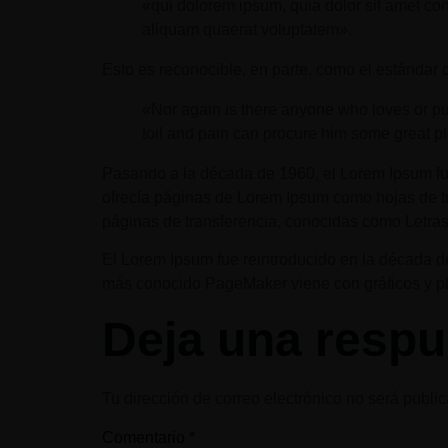
«qui dolorem ipsum, quia dolor sit amet co
aliquam quaerat voluptatem».
Esto es reconocible, en parte, como el estándar 
«Nor again is there anyone who loves or purs
toil and pain can procure him some great p
Pasando a la década de 1960, el Lorem Ipsum fue p
ofrecía páginas de Lorem Ipsum como hojas de tra
páginas de transferencia, conocidas como Letras
El Lorem Ipsum fue reintroducido en la década d
más conocido PageMaker viene con gráficos y pla
Deja una respu
Tu dirección de correo electrónico no será publi
Comentario
*